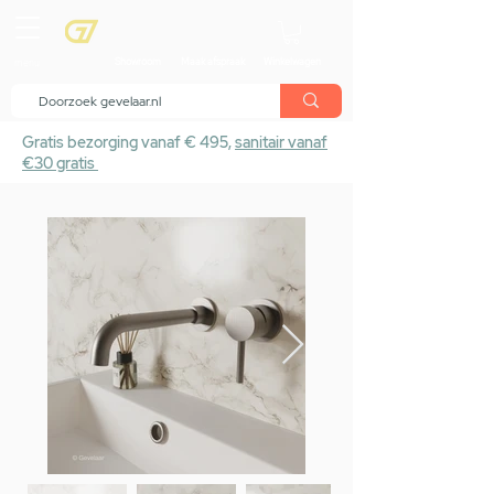
menu
Showroom
Maak afspraak
Winkelwagen
Gratis bezorging vanaf € 495,
sanitair vanaf
€30 gratis