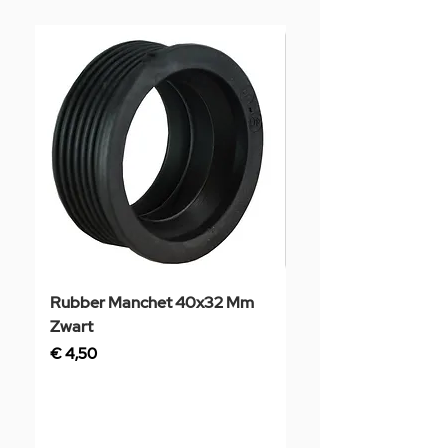
Rubber Manchet 40x32 Mm
Tegelstaal
Zwart
Prijs
€ 3,50
Prijs
€ 4,50