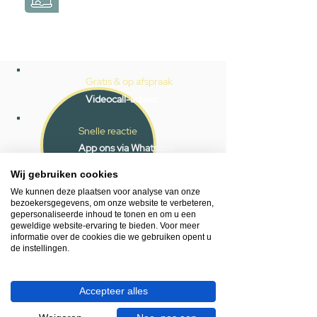
Gratis & op afspraak
Videocall-advies
Snelle reactie
App ons via Whatsapp
Wij gebruiken cookies
Ma - za bereikbaar
We kunnen deze plaatsen voor analyse van onze
053 - 431 74 80
bezoekersgegevens, om onze website te verbeteren,
gepersonaliseerde inhoud te tonen en om u een
geweldige website-ervaring te bieden. Voor meer
Heb je hulp nodig?
informatie over de cookies die we gebruiken opent u
We helpen je graag.
de instellingen.
Wij zijn op werkdagen telefonisch bereikbaar
van 09.00 tot 18.00 uur, donderdag tot 20.00
uur en op zaterdagen van 09.00 tot 16.00
Accepteer alles
uur.