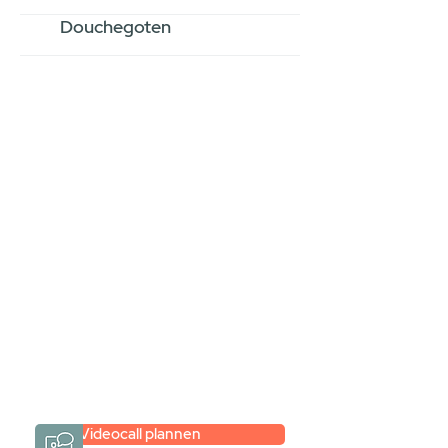
Douchegoten
Stel jouw badkamer
samen via een
videogesprek
Inspiratie gevonden op internet,
maar je weet niet hoe je zelf een
hele badkamer moet samenstellen?
Een videogesprek met Gevelaar is
eenvoudig en verrassend
persoonlijk.
→
Hoe werkt het?
Videocall plannen