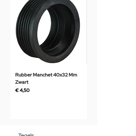
Rubber Manchet 40x32 Mm
Tegelstaal
Zwart
Prijs
€ 3,50
Prijs
€ 4,50
Tegels