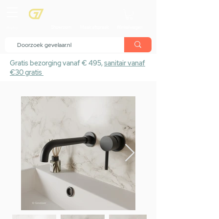
menu
Showroom
Maak afspraak
Winkelwagen
Gratis bezorging vanaf € 495,
sanitair vanaf
€30 gratis