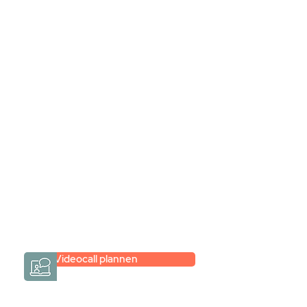
Stel jouw badkamer
samen via een
videogesprek
Inspiratie gevonden op internet,
maar je weet niet hoe je zelf een
hele badkamer moet samenstellen?
Een videogesprek met Gevelaar is
eenvoudig en verrassend
persoonlijk.
→
Hoe werkt het?
Videocall plannen