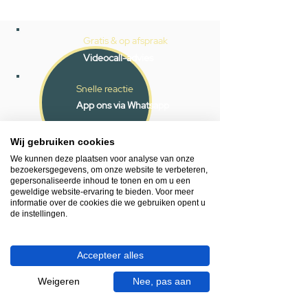
Gratis & op afspraak
Videocall-advies
Snelle reactie
App ons via Whatsapp
Ma - za bereikbaar
Wij gebruiken cookies
053 - 431 74 80
We kunnen deze plaatsen voor analyse van onze
bezoekersgegevens, om onze website te verbeteren,
gepersonaliseerde inhoud te tonen en om u een
Heb je hulp nodig?
geweldige website-ervaring te bieden. Voor meer
We helpen je graag.
informatie over de cookies die we gebruiken opent u
de instellingen.
Wij zijn op werkdagen telefonisch bereikbaar
van 09.00 tot 18.00 uur, donderdag tot 20.00
uur en op zaterdagen van 09.00 tot 16.00
Accepteer alles
uur.
Weigeren
Nee, pas aan
053 - 431 74 80