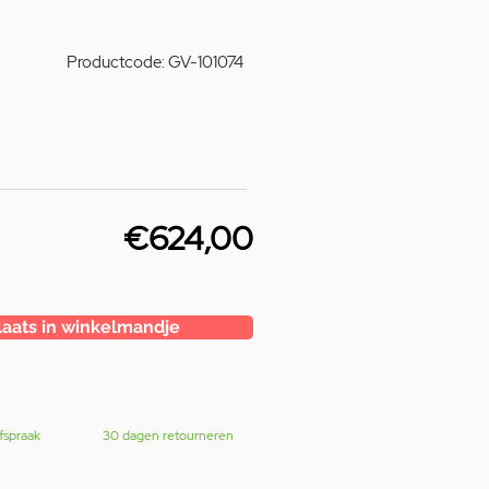
Productcode: GV-101074
€624,00
laats in winkelmandje
fspraak
30 dagen retourneren