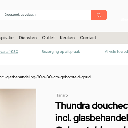
menu
Sho
spiratie
Diensten
Outlet
Keuken
Contact
r vanaf €30
Bezorging op afspraak
Al vele tevre
ncl-glasbehandeling-30-x-90-cm-geborsteld-goud
Tanaro
Thundra douchec
incl. glasbehande