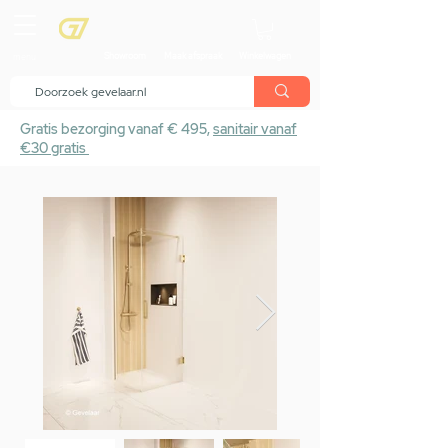
menu
Showroom
Maak afspraak
Winkelwagen
Gratis bezorging vanaf € 495,
sanitair vanaf
€30 gratis