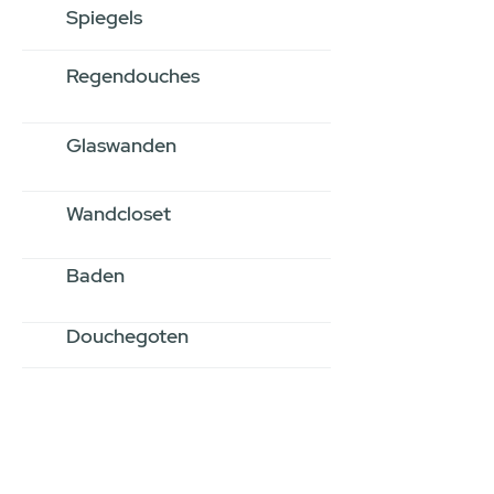
Spiegels
Regendouches
Glaswanden
Wandcloset
Baden
Douchegoten
Stel jouw badkamer
samen via een