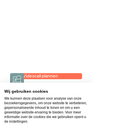
videogesprek
Inspiratie gevonden op internet,
maar je weet niet hoe je zelf een
hele badkamer moet samenstellen?
Een videogesprek met Gevelaar is
eenvoudig en verrassend
persoonlijk.
→
Hoe werkt het?
Videocall plannen
Wij gebruiken cookies
We kunnen deze plaatsen voor analyse van onze
bezoekersgegevens, om onze website te verbeteren,
gepersonaliseerde inhoud te tonen en om u een
geweldige website-ervaring te bieden. Voor meer
Gratis & op afspraak
informatie over de cookies die we gebruiken opent u
Videocall-advies
de instellingen.