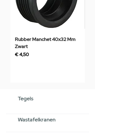
Rubber Manchet 40x32 Mm
Tegelstaal
Zwart
Prijs
€ 3,50
Prijs
€ 4,50
Tegels
Wastafelkranen