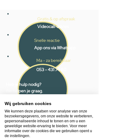
Gratis & op afspraak
Videocall-advies
Snelle reactie
App ons via Whatsapp
Ma - za bereikbaar
053 - 431 74 80
Heb je hulp nodig?
We helpen je graag.
Wij zijn op werkdagen telefonisch bereikbaar
van 09.00 tot 18.00 uur, donderdag tot 20.00
Wij gebruiken cookies
uur en op zaterdagen van 09.00 tot 16.00
We kunnen deze plaatsen voor analyse van onze
uur.
bezoekersgegevens, om onze website te verbeteren,
gepersonaliseerde inhoud te tonen en om u een
geweldige website-ervaring te bieden. Voor meer
informatie over de cookies die we gebruiken opent u
053 - 431 74 80
de instellingen.