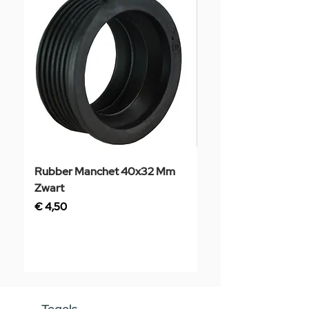
Rubber Manchet 40x32 Mm
Tegelstaal
Zwart
Prijs
€ 3,50
Prijs
€ 4,50
Tegels