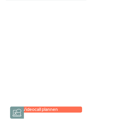
Stel jouw badkamer
samen via een
videogesprek
Inspiratie gevonden op internet,
maar je weet niet hoe je zelf een
hele badkamer moet samenstellen?
Een videogesprek met Gevelaar is
eenvoudig en verrassend
persoonlijk.
→
Hoe werkt het?
Videocall plannen