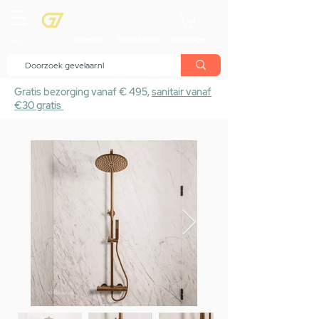
menu
Showroom
Maak afspraak
Winkelwagen
Gratis bezorging vanaf € 495,
sanitair vanaf
€30 gratis