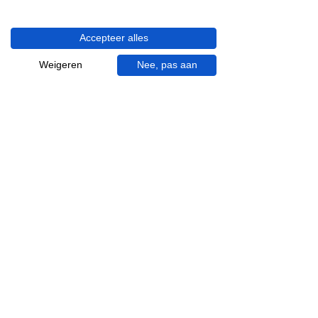
info@gevelaar.nl
Haaksbergerstraat 201
7513 EM Enschede
Accepteer alles
KVK:
92090354
Weigeren
Nee, pas aan
BTW: NL865881091B01
Handige informatie voor jou.
Hoe werkt videocall je badkamer?
Vacatures
Over ons
Garantie en klachten
Bezorgen en afhalen
Annuleren en retour
Algemene voorwaarden
Inspiratie
Badkamer specialist
Badkamer inrichten