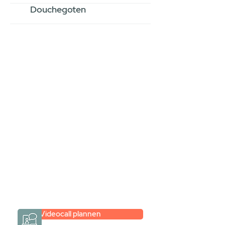
Douchegoten
Stel jouw badkamer
samen via een
videogesprek
Inspiratie gevonden op internet,
maar je weet niet hoe je zelf een
hele badkamer moet samenstellen?
Een videogesprek met Gevelaar is
eenvoudig en verrassend
persoonlijk.
→
Hoe werkt het?
Videocall plannen