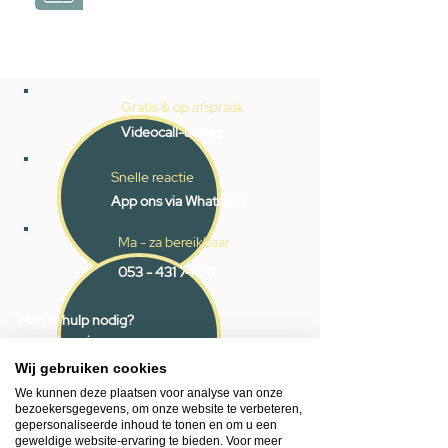
Gratis & op afspraak
Videocall-advies
Snelle reactie
App ons via Whatsapp
Ma - za bereikbaar
053 - 431 74 80
Heb je hulp nodig?
We helpen je graag.
Wij zijn op werkdagen telefonisch bereikbaar
Wij gebruiken cookies
van 09.00 tot 18.00 uur, donderdag tot 20.00
We kunnen deze plaatsen voor analyse van onze
uur en op zaterdagen van 09.00 tot 16.00
bezoekersgegevens, om onze website te verbeteren,
uur.
gepersonaliseerde inhoud te tonen en om u een
geweldige website-ervaring te bieden. Voor meer