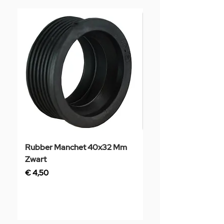
Rubber Manchet 40x32 Mm
Tegelstaal
Zwart
Prijs
€ 3,50
Prijs
€ 4,50