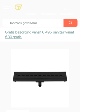
menu
Showroom
Maak afspraak
Winkelwagen
Gratis bezorging vanaf € 495,
sanitair vanaf
€30 gratis