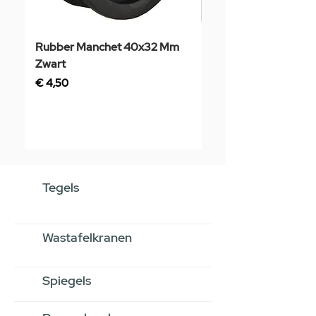
Rubber Manchet 40x32 Mm
Tegelstaal
Zwart
Prijs
€ 3,50
Prijs
€ 4,50
Tegels
Wastafelkranen
Spiegels