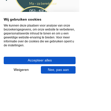
Ma - za bereikbaar
053 - 431 74 80
Wij gebruiken cookies
Heb je hulp nodig?
We kunnen deze plaatsen voor analyse van onze
We helpen je graag.
bezoekersgegevens, om onze website te verbeteren,
Wij zijn op werkdagen telefonisch bereikbaar
gepersonaliseerde inhoud te tonen en om u een
geweldige website-ervaring te bieden. Voor meer
van 09.00 tot 18.00 uur, donderdag tot 20.00
informatie over de cookies die we gebruiken opent u
uur en op zaterdagen van 09.00 tot 16.00
de instellingen.
uur.
Accepteer alles
053 - 431 74 80
info@gevelaar.nl
Weigeren
Nee, pas aan
Haaksbergerstraat 201
7513 EM Enschede
KVK:
92090354
BTW: NL865881091B01
Handige informatie voor jou.