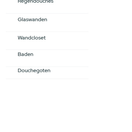
Regendouches
Glaswanden
Wandcloset
Baden
Douchegoten
Stel jouw badkamer
samen via een
videogesprek
Inspiratie gevonden op internet,