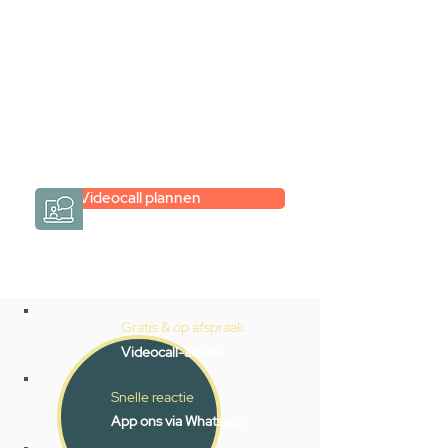
maar je weet niet hoe je zelf een
hele badkamer moet samenstellen?
Een videogesprek met Gevelaar is
eenvoudig en verrassend
persoonlijk.
→
Hoe werkt het?
Videocall plannen
Gratis & op afspraak
Videocall-advies
Snelle reactie
App ons via Whatsapp