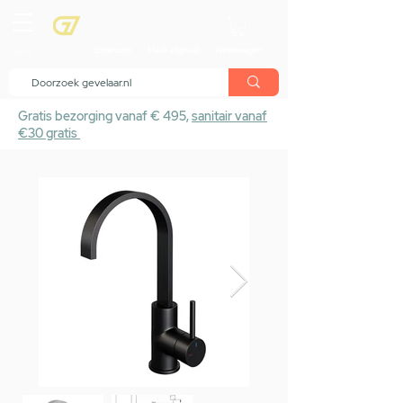
menu
Showroom
Maak afspraak
Winkelwagen
Gratis bezorging vanaf € 495,
sanitair vanaf
€30 gratis