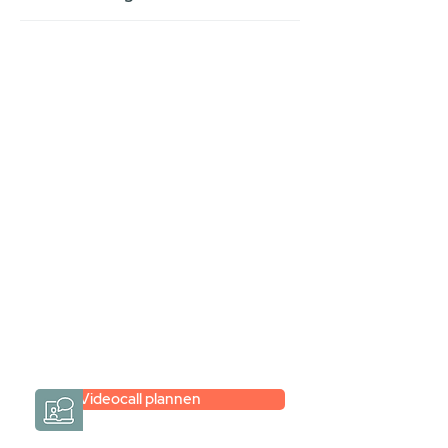
Stel jouw badkamer
samen via een
videogesprek
Inspiratie gevonden op internet,
maar je weet niet hoe je zelf een
hele badkamer moet samenstellen?
Een videogesprek met Gevelaar is
eenvoudig en verrassend
persoonlijk.
→
Hoe werkt het?
Videocall plannen