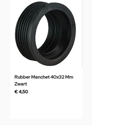
Rubber Manchet 40x32 Mm
Tegelstaal
Zwart
Prijs
€ 3,50
Prijs
€ 4,50