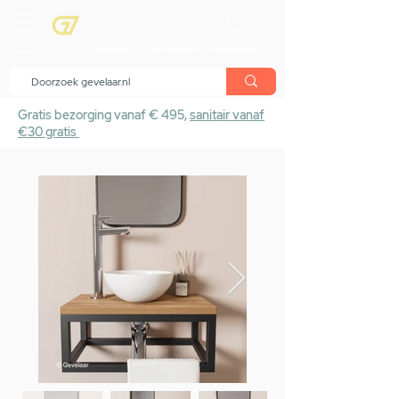
menu
Showroom
Maak afspraak
Winkelwagen
Gratis bezorging vanaf € 495,
sanitair vanaf
€30 gratis