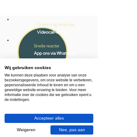
Gratis & op afspraak
Videocall-advies
Snelle reactie
App ons via Whatsapp
Ma - za bereikbaar
Wij gebruiken cookies
053 - 431 74 80
We kunnen deze plaatsen voor analyse van onze
bezoekersgegevens, om onze website te verbeteren,
gepersonaliseerde inhoud te tonen en om u een
Heb je hulp nodig?
geweldige website-ervaring te bieden. Voor meer
informatie over de cookies die we gebruiken opent u
We helpen je graag.
de instellingen.
Wij zijn op werkdagen telefonisch bereikbaar
van 09.00 tot 18.00 uur, donderdag tot 20.00
uur en op zaterdagen van 09.00 tot 16.00
Accepteer alles
uur.
Weigeren
Nee, pas aan
053 - 431 74 80