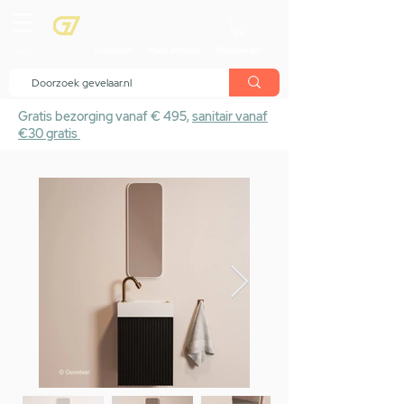
menu
Showroom
Maak afspraak
Winkelwagen
Gratis bezorging vanaf € 495,
sanitair vanaf
€30 gratis