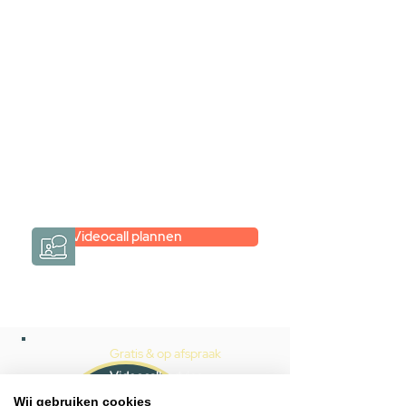
videogesprek
Inspiratie gevonden op internet,
maar je weet niet hoe je zelf een
hele badkamer moet samenstellen?
Een videogesprek met Gevelaar is
eenvoudig en verrassend
persoonlijk.
→
Hoe werkt het?
Videocall plannen
Gratis & op afspraak
Videocall-advies
Wij gebruiken cookies