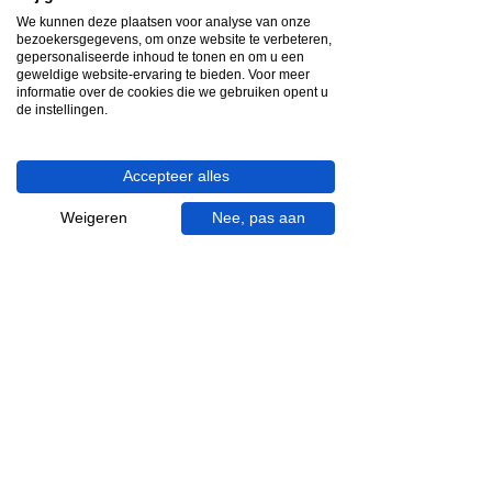
Snelle reactie
We kunnen deze plaatsen voor analyse van onze
App ons via Whatsapp
bezoekersgegevens, om onze website te verbeteren,
gepersonaliseerde inhoud te tonen en om u een
geweldige website-ervaring te bieden. Voor meer
Ma - za bereikbaar
informatie over de cookies die we gebruiken opent u
de instellingen.
053 - 431 74 80
Heb je hulp nodig?
Accepteer alles
We helpen je graag.
Wij zijn op werkdagen telefonisch bereikbaar
Weigeren
Nee, pas aan
van 09.00 tot 18.00 uur, donderdag tot 20.00
uur en op zaterdagen van 09.00 tot 16.00
uur.
053 - 431 74 80
info@gevelaar.nl
Haaksbergerstraat 201
7513 EM Enschede
KVK:
92090354
BTW: NL865881091B01