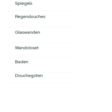
Spiegels
Regendouches
Glaswanden
Wandcloset
Baden
Douchegoten
Stel jouw badkamer
samen via een