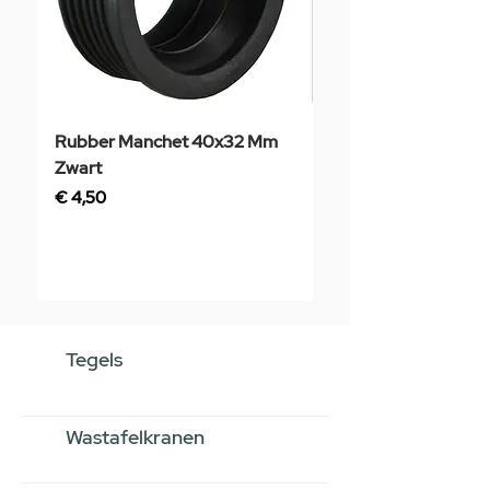
Rubber Manchet 40x32 Mm
Tegelstaal
Zwart
Prijs
€ 3,50
Prijs
€ 4,50
Tegels
Wastafelkranen