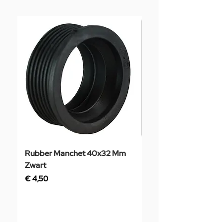
Rubber Manchet 40x32 Mm
Tegelstaal
Zwart
Prijs
€ 3,50
Prijs
€ 4,50