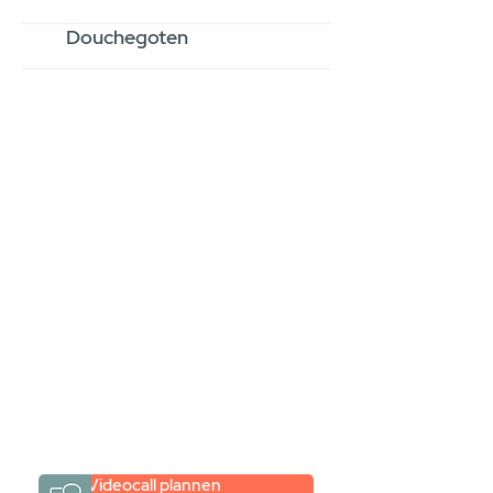
Douchegoten
Stel jouw badkamer
samen via een
videogesprek
Inspiratie gevonden op internet,
maar je weet niet hoe je zelf een
hele badkamer moet samenstellen?
Een videogesprek met Gevelaar is
eenvoudig en verrassend
persoonlijk.
→
Hoe werkt het?
Videocall plannen