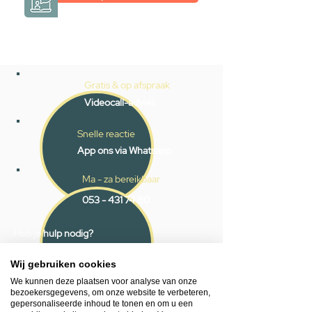
Gratis & op afspraak
Videocall-advies
Snelle reactie
App ons via Whatsapp
Ma - za bereikbaar
053 - 431 74 80
Heb je hulp nodig?
We helpen je graag.
Wij zijn op werkdagen telefonisch bereikbaar
Wij gebruiken cookies
van 09.00 tot 18.00 uur, donderdag tot 20.00
We kunnen deze plaatsen voor analyse van onze
uur en op zaterdagen van 09.00 tot 16.00
bezoekersgegevens, om onze website te verbeteren,
gepersonaliseerde inhoud te tonen en om u een
uur.