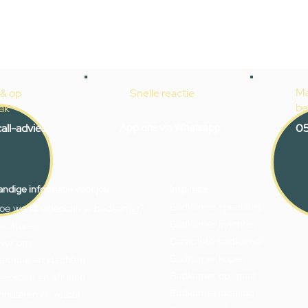
Ma
 & op
Snelle reactie
be
ak
all-advies
App ons via Whatsapp
05
ndige informatie voor jou.
Inspiratie
Badkamer specialist
oe werkt videocall je badkamer?
Badkamer inrichten
acatures
Complete badkamer
ver ons
Badkamer kopen
arantie en klachten
Badkamer op maat
ezorgen en afhalen
Badkamer indeling
nnuleren en retour