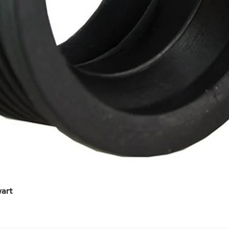
art
Snel overzicht