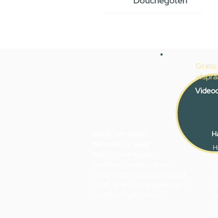
Douchegoten
Gratis
afspra
Videoc
Heb je hulp nodig?
Ha
We helpen je graag.
H
Wij zijn op werkdagen
V
telefonisch bereikbaar van
O
09.00 tot 18.00 uur, donderdag
G
tot 20.00 uur en op zaterdagen
van 09.00 tot 16.00 uur.
B
A