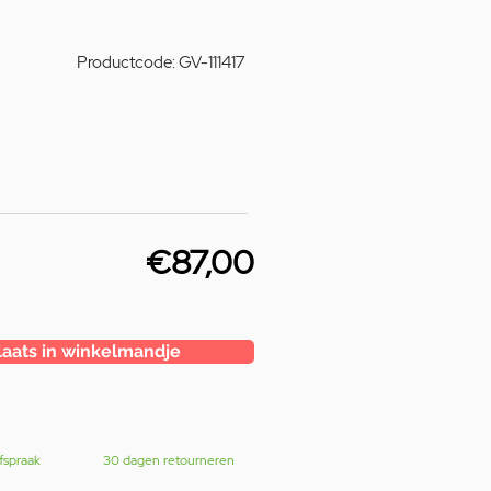
Productcode: GV-111417
€87,00
laats in winkelmandje
fspraak
30 dagen retourneren