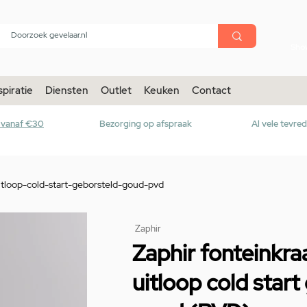
menu
Sho
spiratie
Diensten
Outlet
Keuken
Contact
r vanaf €30
Bezorging op afspraak
Al vele tevre
tloop-cold-start-geborsteld-goud-pvd
Zaphir
Zaphir fonteinkr
uitloop cold start