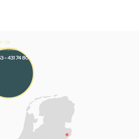
 - za
reikbaar
3 - 431 74 80