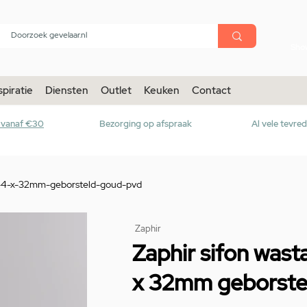
menu
Sho
spiratie
Diensten
Outlet
Keuken
Contact
r vanaf €30
Bezorging op afspraak
Al vele tevre
-5-4-x-32mm-geborsteld-goud-pvd
Zaphir
Zaphir sifon wasta
x 32mm geborste