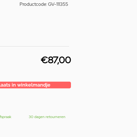
Productcode: GV-111355
€87,00
laats in winkelmandje
fspraak
30 dagen retourneren