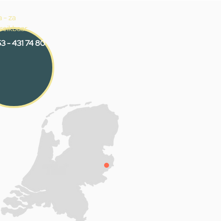
 - za
reikbaar
3 - 431 74 80