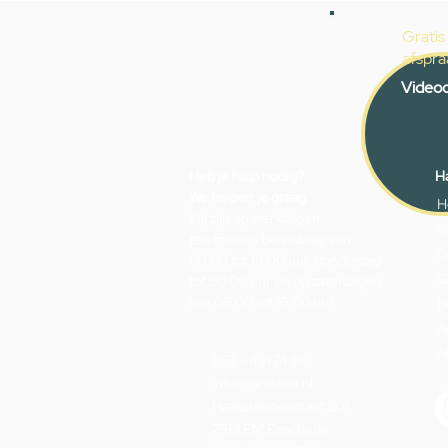
Gratis
afspra
Videoc
Heb je hulp nodig?
Ha
We helpen je graag.
H
Wij zijn op werkdagen
V
telefonisch bereikbaar van
O
09.00 tot 18.00 uur, donderdag
G
tot 20.00 uur en op zaterdagen
van 09.00 tot 16.00 uur.
B
A
A
053 - 431 74 80
info@gevelaar.nl
Haaksbergerstraat 201
7513 EM Enschede