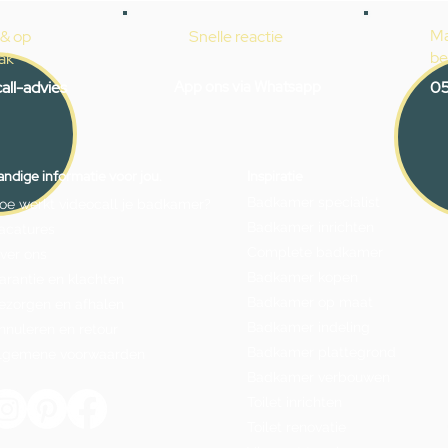
Ma
 & op
Snelle reactie
be
ak
all-advies
App ons via Whatsapp
05
ndige informatie voor jou.
Inspiratie
Badkamer specialist
oe werkt videocall je badkamer?
Badkamer inrichten
acatures
Complete badkamer
ver ons
Badkamer kopen
arantie en klachten
Badkamer op maat
ezorgen en afhalen
Badkamer indeling
nnuleren en retour
Badkamer plattegrond
lgemene voorwaarden
Badkamer verbouwen
Toilet inrichten
Toilet renovatie