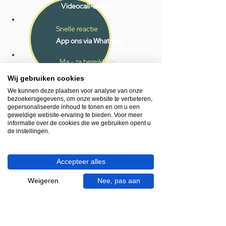
Videocall-advies
Snelle reactie
App ons via Whatsapp
Ma - za bereikbaar
053 - 431 74 80
Wij gebruiken cookies
We kunnen deze plaatsen voor analyse van onze
bezoekersgegevens, om onze website te verbeteren,
Heb je hulp nodig?
gepersonaliseerde inhoud te tonen en om u een
We helpen je graag.
geweldige website-ervaring te bieden. Voor meer
Wij zijn op werkdagen telefonisch bereikbaar
informatie over de cookies die we gebruiken opent u
de instellingen.
van 09.00 tot 18.00 uur, donderdag tot 20.00
uur en op zaterdagen van 09.00 tot 16.00
uur.
Accepteer alles
053 - 431 74 80
Weigeren
Nee, pas aan
info@gevelaar.nl
Haaksbergerstraat 201
7513 EM Enschede