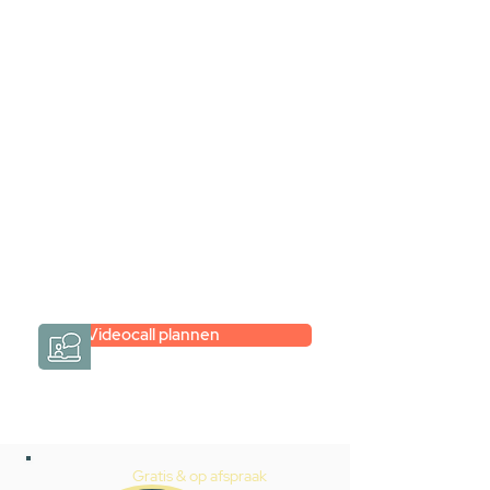
samen via een
videogesprek
Inspiratie gevonden op internet,
maar je weet niet hoe je zelf een
hele badkamer moet samenstellen?
Een videogesprek met Gevelaar is
eenvoudig en verrassend
persoonlijk.
→
Hoe werkt het?
Videocall plannen
Gratis & op afspraak