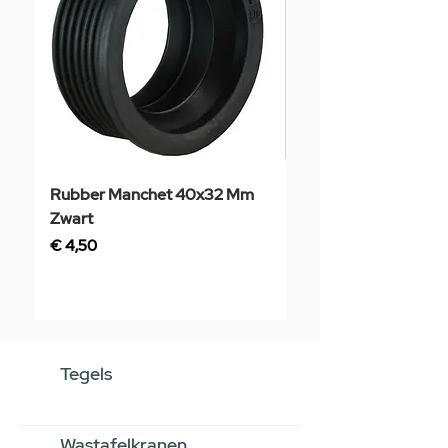
Rubber Manchet 40x32 Mm
Tegelstaal
Zwart
Prijs
€ 3,50
Prijs
€ 4,50
Tegels
Wastafelkranen