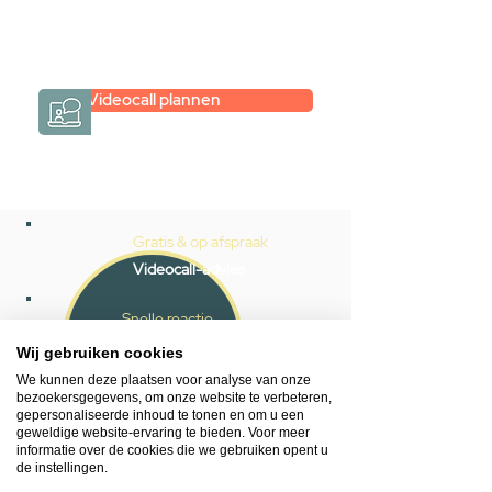
persoonlijk.
→
Hoe werkt het?
Videocall plannen
Gratis & op afspraak
Videocall-advies
Snelle reactie
App ons via Whatsapp
Wij gebruiken cookies
We kunnen deze plaatsen voor analyse van onze
Ma - za bereikbaar
bezoekersgegevens, om onze website te verbeteren,
gepersonaliseerde inhoud te tonen en om u een
053 - 431 74 80
geweldige website-ervaring te bieden. Voor meer
informatie over de cookies die we gebruiken opent u
de instellingen.
Heb je hulp nodig?