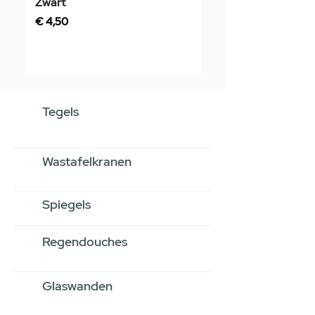
Zwart
Prijs
€ 3,50
Prijs
€ 4,50
Tegels
Wastafelkranen
Spiegels
Regendouches
Glaswanden