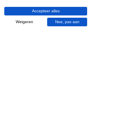
We helpen je graag.
Wij zijn op werkdagen telefonisch bereikbaar
Accepteer alles
van 09.00 tot 18.00 uur, donderdag tot 20.00
uur en op zaterdagen van 09.00 tot 16.00
Weigeren
Nee, pas aan
uur.
053 - 431 74 80
info@gevelaar.nl
Haaksbergerstraat 201
7513 EM Enschede
KVK:
92090354
BTW: NL865881091B01
Handige informatie voor jou.
Hoe werkt videocall je badkamer?
Vacatures
Over ons
Garantie en klachten