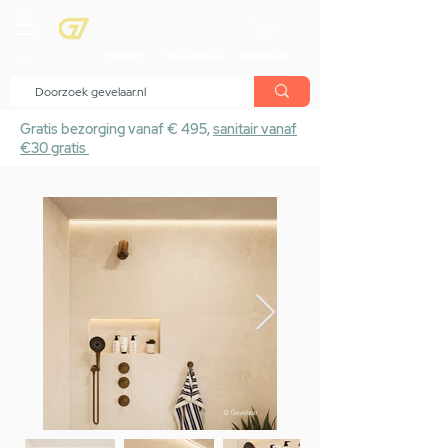
menu
Showroom
Maak afspraak
Winkelwagen
Gratis bezorging vanaf € 495,
sanitair vanaf
€30 gratis