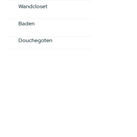
Wandcloset
Baden
Douchegoten
Stel jouw badkamer
samen via een
videogesprek
Inspiratie gevonden op internet,
maar je weet niet hoe je zelf een
hele badkamer moet samenstellen?
Een videogesprek met Gevelaar is
eenvoudig en verrassend