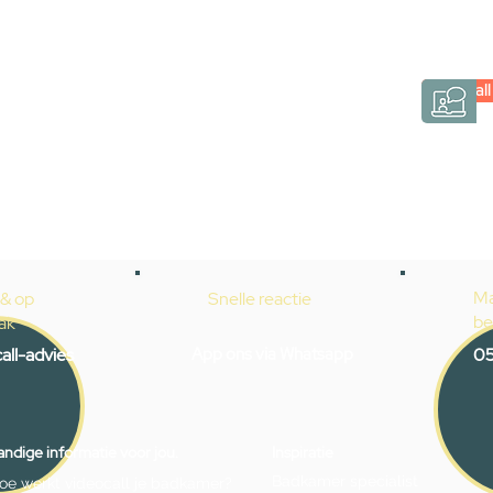
hele badkamer moet samenstellen? Een video
Gevelaar is eenvoudig en verrassend persoonlij
Videocall
→
Hoe werkt het?
Ma
 & op
Snelle reactie
be
ak
all-advies
App ons via Whatsapp
05
ndige informatie voor jou.
Inspiratie
Badkamer specialist
oe werkt videocall je badkamer?