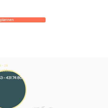
gesprek met
k.
 plannen
 - za
reikbaar
3 - 431 74 80