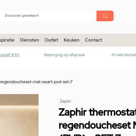
menu
Sho
spiratie
Diensten
Outlet
Keuken
Contact
r vanaf €30
Bezorging op afspraak
Al vele tevre
-regendoucheset-mat-zwart-pvd-set-7
Zaphir
Zaphir thermosta
regendoucheset 