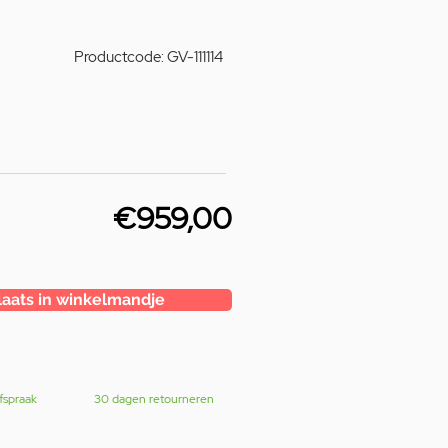
Productcode: GV-111114
€959,00
laats in winkelmandje
fspraak
30 dagen retourneren