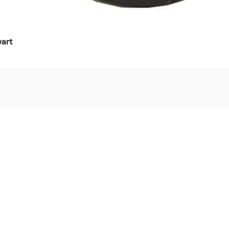
art
Snel overzicht
Stel jouw badkamer
via een videogespre
Inspiratie gevonden op internet, maar je weet ni