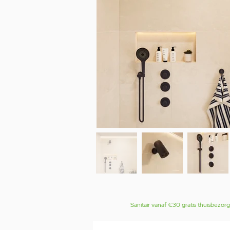
Sanitair vanaf €30 gratis thuisbezor